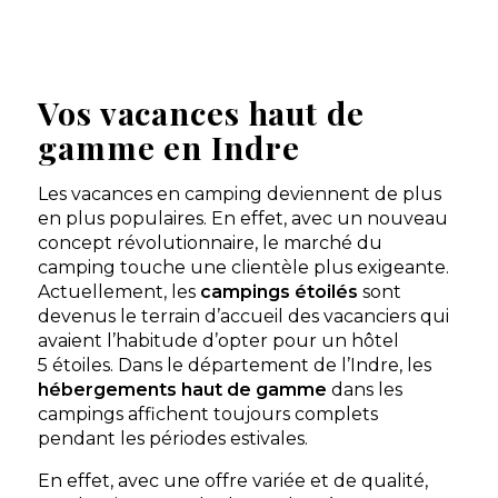
Camping L’arada Parc
Sonzay, Indre-et-Loire , Centre-Val de Loire
★ 4.3/5 (737 avis)
Vos vacances haut de
Aucune information tarifaire disponible
gamme en Indre
Découvrir
Les vacances en camping deviennent de plus
en plus populaires. En effet, avec un nouveau
concept révolutionnaire, le marché du
camping touche une clientèle plus exigeante.
Actuellement, les
campings étoilés
sont
devenus le terrain d’accueil des vacanciers qui
avaient l’habitude d’opter pour un hôtel
5 étoiles. Dans le département de l’Indre, les
hébergements haut de gamme
dans les
campings affichent toujours complets
pendant les périodes estivales.
En effet, avec une offre variée et de qualité,