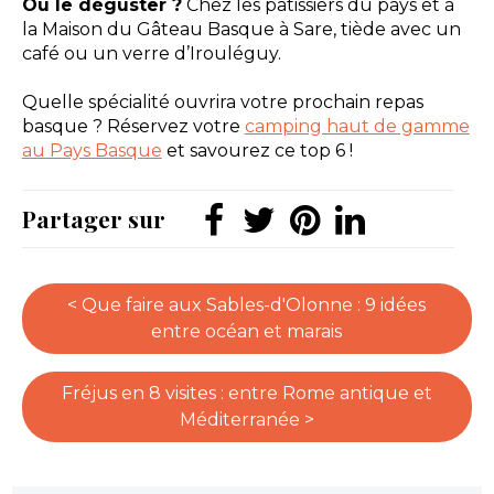
Où le déguster ?
Chez les pâtissiers du pays et à
la Maison du Gâteau Basque à Sare, tiède avec un
café ou un verre d’Irouléguy.
Quelle spécialité ouvrira votre prochain repas
basque ? Réservez votre
camping haut de gamme
au Pays Basque
et savourez ce top 6 !
Partager sur
< Que faire aux Sables-d'Olonne : 9 idées
entre océan et marais
Fréjus en 8 visites : entre Rome antique et
Méditerranée >