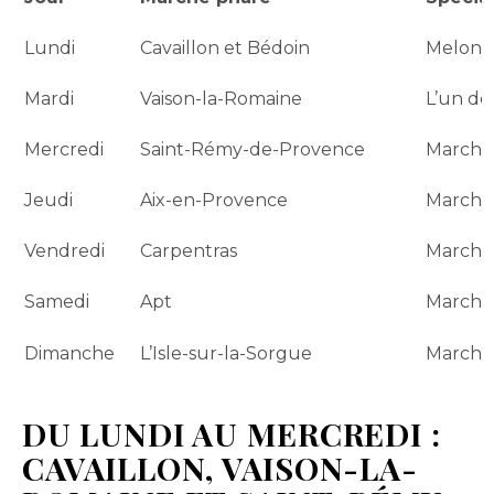
Lundi
Cavaillon et Bédoin
Melon d
Mardi
Vaison-la-Romaine
L’un de
Mercredi
Saint-Rémy-de-Provence
Marché 
Jeudi
Aix-en-Provence
Marché 
Vendredi
Carpentras
Marché 
Samedi
Apt
Marché 
Dimanche
L’Isle-sur-la-Sorgue
Marché
DU LUNDI AU MERCREDI :
CAVAILLON, VAISON-LA-