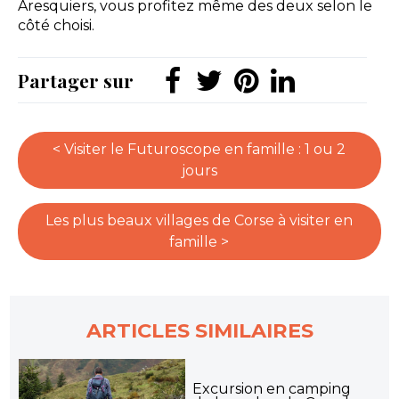
Aresquiers, vous profitez même des deux selon le
côté choisi.
Partager sur
< Visiter le Futuroscope en famille : 1 ou 2
jours
Les plus beaux villages de Corse à visiter en
famille >
ARTICLES SIMILAIRES
Excursion en camping