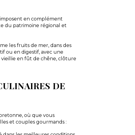
es s’imposent en complément
te du patrimoine régional et
me les fruits de mer, dans des
tif ou en digestif, avec une
 vieillie en fût de chêne, clôture
CULINAIRES DE
 bretonne, où que vous
illes et couples gourmands :
 dans les meilleures conditions,