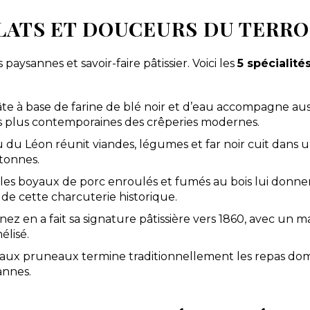
 PLATS ET DOUCEURS DU TERR
 paysannes et savoir-faire pâtissier. Voici les
5 spécialité
pâte à base de farine de blé noir et d’eau accompagne a
s plus contemporaines des crêperies modernes.
 du Léon réunit viandes, légumes et far noir cuit dans un
etonnes.
 les boyaux de porc enroulés et fumés au bois lui donne
 de cette charcuterie historique.
ez en a fait sa signature pâtissière vers 1860, avec un
élisé.
e aux pruneaux termine traditionnellement les repas dom
annes.