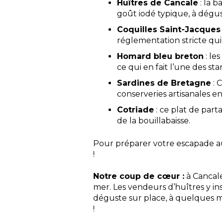
Huîtres de Cancale
: la b
goût iodé typique, à dégus
Coquilles Saint-Jacques 
réglementation stricte qui 
Homard bleu breton
: le
ce qui en fait l’une des st
Sardines de Bretagne
: 
conserveries artisanales e
Cotriade
: ce plat de par
de la bouillabaisse.
Pour préparer votre escapade aut
!
Notre coup de cœur :
à Cancale
mer. Les vendeurs d’huîtres y ins
déguste sur place, à quelques m
!