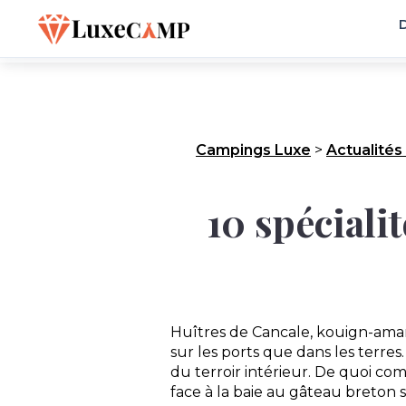
D
Campings Luxe
>
Actualités
10 spéciali
Huîtres de Cancale, kouign-aman
sur les ports que dans les terres.
du terroir intérieur. De quoi co
face à la baie au gâteau breton se