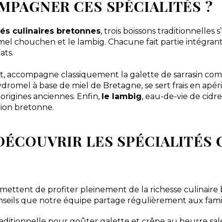
MPAGNER CES SPÉCIALITÉS ?
tés culinaires bretonnes
, trois boissons traditionnell
romel chouchen et le lambig. Chacune fait partie intégran
ats.
ut, accompagne classiquement la galette de sarrasin com
ydromel à base de miel de Bretagne, se sert frais en apéri
 origines anciennes. Enfin,
le lambig
, eau-de-vie de cidre
tion bretonne.
DÉCOUVRIR LES SPÉCIALITÉS 
ettent de profiter pleinement de la richesse culinaire
conseils que notre équipe partage régulièrement aux fam
aditionnelle pour goûter galette et crêpe au beurre salé