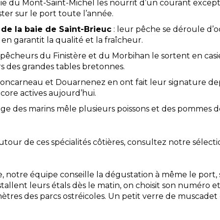
aie du Mont-Saint-Michel les nourrit d’un courant except
ter sur le port toute l’année.
de la baie de Saint-Brieuc
: leur pêche se déroule d’o
en garantit la qualité et la fraîcheur.
s pêcheurs du Finistère et du Morbihan le sortent en casi
ars des grandes tables bretonnes.
Concarneau et Douarnenez en ont fait leur signature depu
ncore actives aujourd’hui.
tage des marins mêle plusieurs poissons et des pommes de
our de ces spécialités côtières, consultez notre sélect
, notre équipe conseille la dégustation à même le port, s
tallent leurs étals dès le matin, on choisit son numéro et
ètres des parcs ostréicoles. Un petit verre de muscade