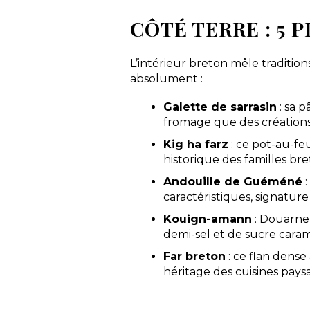
CÔTÉ TERRE : 5
L’intérieur breton mêle traditions
absolument :
Galette de sarrasin
: sa 
fromage que des création
Kig ha farz
: ce pot-au-feu
historique des familles br
Andouille de Guéméné
:
caractéristiques, signature
Kouign-amann
: Douarnen
demi-sel et de sucre caram
Far breton
: ce flan dens
héritage des cuisines pays