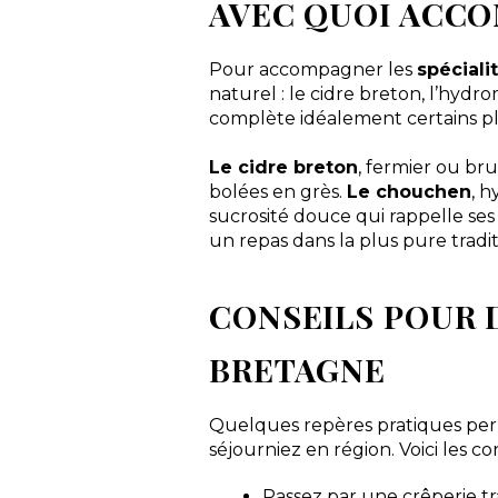
AVEC QUOI ACCO
Pour accompagner les
spéciali
naturel : le cidre breton, l’hyd
complète idéalement certains pl
Le cidre breton
, fermier ou br
bolées en grès.
Le chouchen
, h
sucrosité douce qui rappelle ses
un repas dans la plus pure tradi
CONSEILS POUR 
BRETAGNE
Quelques repères pratiques perm
séjourniez en région. Voici les 
Passez par une crêperie tr