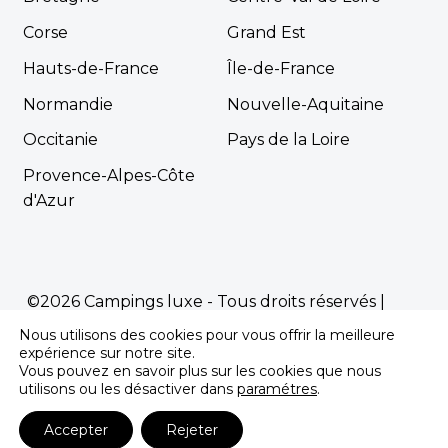
Corse
Grand Est
Hauts-de-France
Île-de-France
Normandie
Nouvelle-Aquitaine
Occitanie
Pays de la Loire
Provence-Alpes-Côte
d'Azur
©2026 Campings luxe - Tous droits réservés |
Mentions Légales
|
Politique de confidentialité
Nous utilisons des cookies pour vous offrir la meilleure
Propulsé par
Première.Page
-
Agence SEO
expérience sur notre site.
Vous pouvez en savoir plus sur les cookies que nous
pour les campings
utilisons ou les désactiver dans
paramétres
.
Accepter
Rejeter