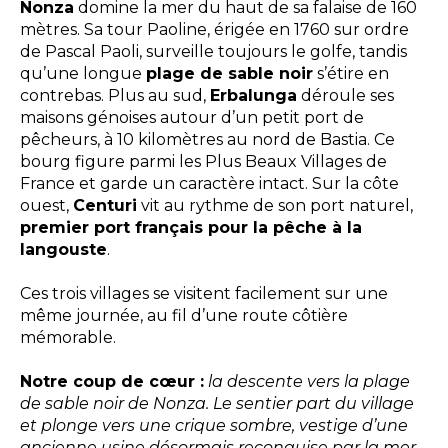
Nonza
domine la mer du haut de sa falaise de 160
mètres. Sa tour Paoline, érigée en 1760 sur ordre
de Pascal Paoli, surveille toujours le golfe, tandis
qu’une longue
plage de sable noir
s’étire en
contrebas. Plus au sud,
Erbalunga
déroule ses
maisons génoises autour d’un petit port de
pêcheurs, à 10 kilomètres au nord de Bastia. Ce
bourg figure parmi les Plus Beaux Villages de
France et garde un caractère intact. Sur la côte
ouest,
Centuri
vit au rythme de son port naturel,
premier port français pour la pêche à la
langouste
.
Ces trois villages se visitent facilement sur une
même journée, au fil d’une route côtière
mémorable.
Notre coup de cœur :
la descente vers la plage
de sable noir de Nonza. Le sentier part du village
et plonge vers une crique sombre, vestige d’une
ancienne usine désormais reconquise par la mer.