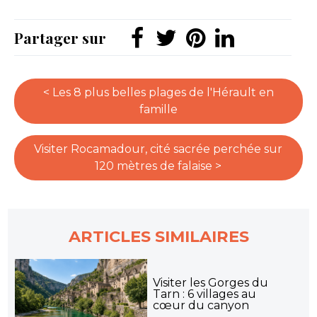
Partager sur
< Les 8 plus belles plages de l'Hérault en
famille
Visiter Rocamadour, cité sacrée perchée sur
120 mètres de falaise >
ARTICLES SIMILAIRES
Visiter les Gorges du
Tarn : 6 villages au
cœur du canyon