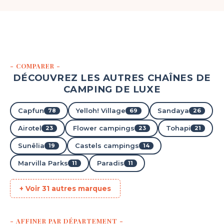
- COMPARER -
DÉCOUVREZ LES AUTRES CHAÎNES DE
CAMPING DE LUXE
Capfun
Yelloh! Village
Sandaya
78
69
26
Airotel
Flower campings
Tohapi
23
23
21
Sunêlia
Castels campings
19
14
Marvilla Parks
Paradis
11
11
+ Voir 31 autres marques
- AFFINER PAR DÉPARTEMENT -