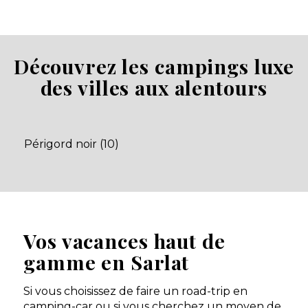
Saint-Cybranet, Dordogne , Nouvelle-Aquitaine
★ 4.6/5 (289 avis)
Aucune information tarifaire disponible
Découvrez les campings luxe
des villes aux alentours
Découvrir
Périgord noir (10)
Vos vacances haut de
gamme en Sarlat
Camping le Montant
Sarlat-la-Canéda, Dordogne , Nouvelle-Aquitaine
Si vous choisissez de faire un road-trip en
★ 4.1/5 (792 avis)
camping-car ou si vous cherchez un moyen de