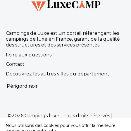
Campings de Luxe est un portail référençant les
campings de luxe en France, garant de la qualité
des structures et des services présentés
Foire aux questions
Contact
Découvrez les autres villes du département :
Périgord noir
©2026 Campings luxe - Tous droits réservés |
Mentions Légales
|
Politique de confidentialité
Nous utilisons des cookies pour vous offrir la meilleure
Propulsé par
Première.Page
-
Agence SEO
expérience sur notre site.