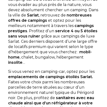
Aucune information tarifaire disponible
vous évader au plus près de la nature, vous
devez absolument chercher un camping. Dans
la ville de
Sarlat
, retrouvez de
nombreuses
Découvrir
offres de campings
et optez pour les
meilleurs notamment à travers les
campings
prestiges
. Profitez d’un
service 4 ou 5 étoiles
sans vous ruiner
grâce aux campings de luxe
Sarlat. Ces derniers disposent d’une large offre
de locatifs premium qui varient selon le type
d’hébergement que vous cherchez :
mobil-
home
, chalet, bungalow, hébergement
insolite
…
Si vous venez en camping-car, optez pour les
Camping La Châtaigneraie de Sarlat
emplacements de campings étoilés Sarlat.
Prats-de-Carlux, Dordogne , Nouvelle-Aquitaine
Faites votre choix parmi les nombreuses
★ 4.7/5 (143 avis)
parcelles de terre situées au cœur d’un
environnement naturel typique du Périgord
Aucune information tarifaire disponible
noir. De plus, profitez de
sanitaires avec eau
chaude ainsi que d’un réfrigérateur à votre