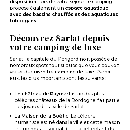
Découvrir
disposition
. Lors de votre séjour, le camping
propose également un
espace aquatique
avec des bassins chauffés et des aquatiques
toboggans.
Découvrez Sarlat depuis
votre camping de luxe
Sarlat, la capitale du Périgord noir, possède de
nombreux spots touristiques que vous pouvez
Camping Péneyrals
visiter depuis votre
camping de luxe
. Parmi
eux, les plus importants sont les suivants :
Saint-Crépin-et-Carlucet, Dordogne , Nouvelle-Aquitaine
★ 4.2/5 (1947 avis)
Le château de Puymartin
, un des plus
Aucune information tarifaire disponible
célèbres châteaux de la Dordogne, fait partie
des joyaux de la ville de Sarlat.
Découvrir
La Maison de la Boétie
. Le célèbre
humaniste est né dans la ville et cette maison
est un musée spécial dédié à cet enfant du