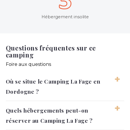
Hébergement insolite
Questions fréquentes sur ce
camping
Foire aux questions
Où se situe le Camping La Fage en
Dordogne ?
Le Camping La Fage se situe en Dordogne, en
Quels hébergements peut-on
Nouvelle-Aquitaine, au cœur du Périgord Noir.
réserver au Camping La Fage ?
Le site officiel le présente comme un camping
proche de Montignac-Lascaux et de Sarlat, dans