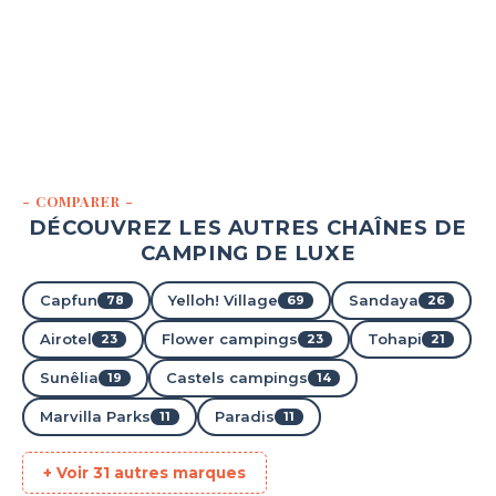
- COMPARER -
DÉCOUVREZ LES AUTRES CHAÎNES DE
CAMPING DE LUXE
Capfun
Yelloh! Village
Sandaya
78
69
26
Airotel
Flower campings
Tohapi
23
23
21
Sunêlia
Castels campings
19
14
Marvilla Parks
Paradis
11
11
+ Voir 31 autres marques