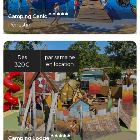
*****
Camping Cenic
Pénestin
Dès
par semaine
320€
en location
*****
Camping Lodge