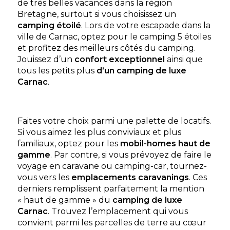
Découvrir
de très belles vacances dans la région
Bretagne, surtout si vous choisissez un
camping étoilé
. Lors de votre escapade dans la
ville de Carnac, optez pour le camping 5 étoiles
et profitez des meilleurs côtés du camping.
Jouissez d’un
confort exceptionnel
ainsi que
tous les petits plus
d’un camping
de luxe
Carnac
.
Faites votre choix parmi une palette de locatifs.
Camping La Grande Métairie
Si vous aimez les plus conviviaux et plus
Carnac, Morbihan , Bretagne
familiaux, optez pour les
mobil-homes haut de
★ 4.4/5 (754 avis)
gamme
. Par contre, si vous prévoyez de faire le
voyage en caravane ou camping-car, tournez-
Aucune information tarifaire disponible
vous vers les
emplacements caravanings
. Ces
derniers remplissent parfaitement la mention
Découvrir
« haut de gamme » du
camping de luxe
Carnac
. Trouvez l’emplacement qui vous
convient parmi les parcelles de terre au cœur