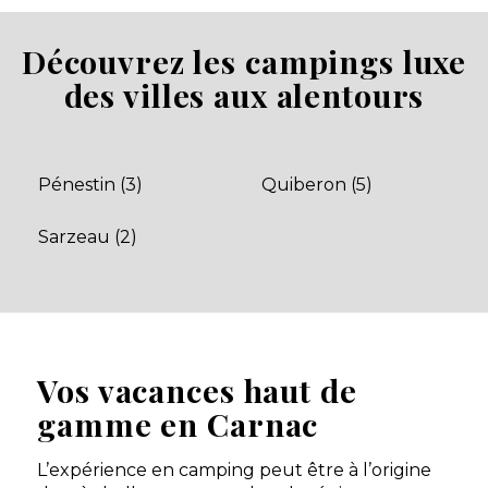
★ 3.6/5 (3491 avis)
Aucune information tarifaire disponible
Découvrez les campings luxe
des villes aux alentours
Découvrir
Pénestin (3)
Quiberon (5)
Sarzeau (2)
Camping Carnac
Vos vacances haut de
Carnac, Morbihan , Bretagne
gamme en Carnac
Aucune information tarifaire disponible
L’expérience en camping peut être à l’origine