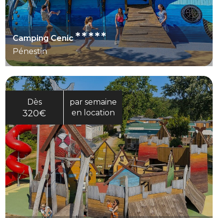
*****
Camping Cenic
Pénestin
Dès
par semaine
320€
en location