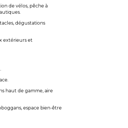
tion de vélos, pêche à
nautiques.
tacles, dégustations
ux extérieurs et
.
ace.
ns haut de gamme, aire
oboggans, espace bien-être