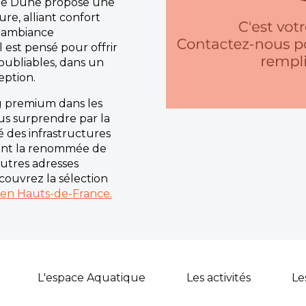
le Dune propose une
re, alliant confort
t ambiance
l est pensé pour offrir
noubliables, dans un
ption.
g premium dans les
us surprendre par la
té des infrastructures
 font la renommée de
utres adresses
couvrez la sélection
en Hauts-de-France.
L'espace Aquatique
Les activités
Le