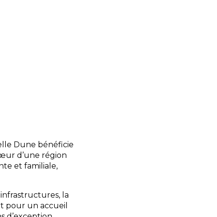
service de plats à
locale ou profiter
 multilingue vous
r, avec conseils
s.
rie, supérette,
re de services pour
ntrainte.
Belle Dune bénéficie
cœur d’une région
nte et familiale,
 infrastructures, la
t pour un accueil
s d’exception,