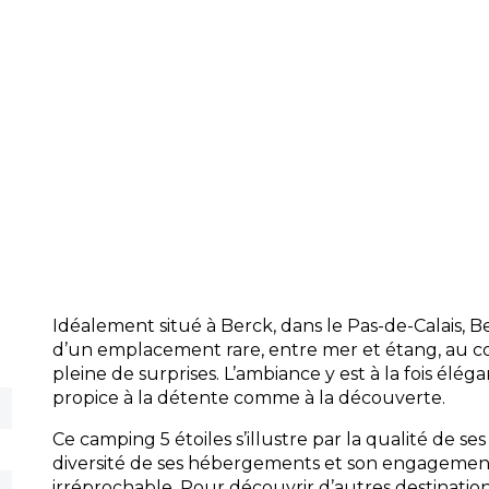
Restauration :
Restaurant, snack-bar et 
emporter pour savourer la gastronomie 
d’un repas sur votre terrasse.
Accueil :
Une équipe professionnelle et
accompagne tout au long de votre séjou
personnalisés et informations touristique
Commodités :
Sanitaires modernes, lave
location de vélos, Wi-Fi haut débit, et ai
camping-cars, pour un quotidien sans co
Idéalement situé à Berck, dans le Pas-de-Calais, 
d’un emplacement rare, entre mer et étang, au 
pleine de surprises. L’ambiance y est à la fois éléga
propice à la détente comme à la découverte.
Ce camping 5 étoiles s’illustre par la qualité de ses
diversité de ses hébergements et son engagemen
irréprochable. Pour découvrir d’autres destination