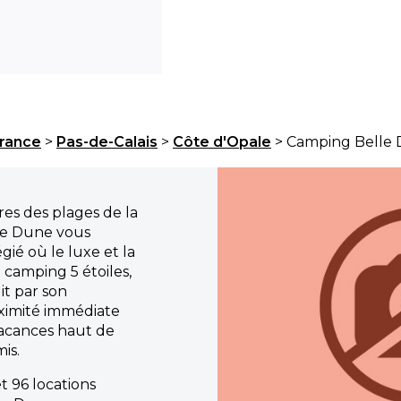
rance
>
Pas-de-Calais
>
Côte d'Opale
> Camping Belle
es des plages de la
le Dune vous
gié où le luxe et la
 camping 5 étoiles,
it par son
oximité immédiate
vacances haut de
is.
 96 locations