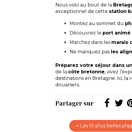
Nous voici au bout de la
Bretag
exceptionnel de cette
station
b
Montez au sommet du
ph
Découvrez le
port animé
Marchez dans les
marais d
Ne manquez pas
les ali
Préparez votre séjour dans 
de la
côte bretonne
, vivez l’ex
destinations en Bretagne. Ici, la 
douaniers.
Partager sur
< Les 10 plus belles pla