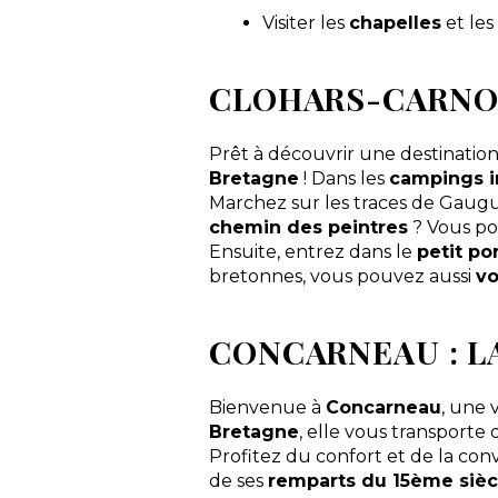
Visiter les
chapelles
et le
CLOHARS-CARNOË
Prêt à découvrir une destinatio
Bretagne
! Dans les
campings i
Marchez sur les traces de Gaugui
chemin des peintres
? Vous po
Ensuite, entrez dans le
petit po
bretonnes, vous pouvez aussi
vo
CONCARNEAU : LA
Bienvenue à
Concarneau
, une 
Bretagne
, elle vous transporte
Profitez du confort et de la conv
de ses
remparts du 15ème sièc