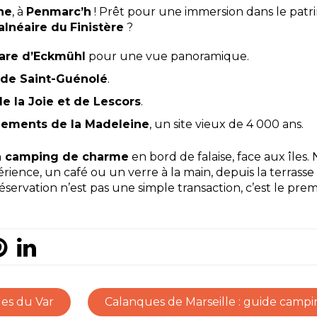
ne
, à
Penmarc’h
! Prêt pour une immersion dans le patri
alnéaire du
Finistère
?
are d’Eckmühl
pour une vue panoramique.
 de Saint-Guénolé
.
e la Joie et de Lescors
.
gnements de la Madeleine
, un site vieux de 4 000 ans.
un camping de charme
en bord de falaise, face aux îles
périence, un café ou un verre à la main, depuis la terrass
réservation n’est pas une simple transaction, c’est le prem
ges du Var
Calanques de Marseille : guide camp