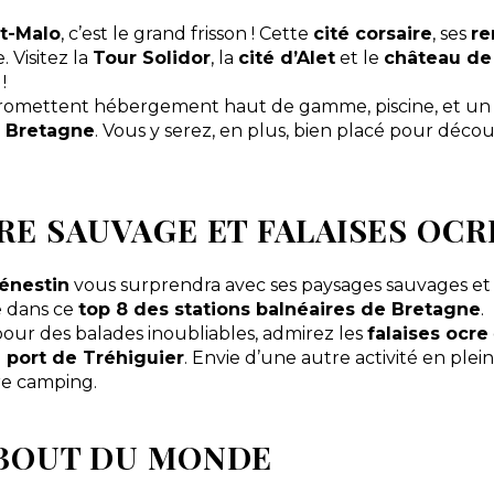
t-Malo
, c’est le grand frisson ! Cette
cité corsaire
, ses
re
. Visitez la
Tour Solidor
, la
cité d’Alet
et le
château de
!
romettent hébergement haut de gamme, piscine, et un 
n
Bretagne
. Vous y serez, en plus, bien placé pour déco
RE SAUVAGE ET FALAISES OCR
énestin
vous surprendra avec ses paysages sauvages et s
re dans ce
top 8 des stations balnéaires de Bretagne
.
our des balades inoubliables, admirez les
falaises ocre
e port de Tréhiguier
. Envie d’une autre activité en plein
re camping.
 BOUT DU MONDE