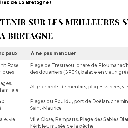
aires de La Bretagne
!
ETENIR SUR LES MEILLEURES 
LA BRETAGNE
ncipaux
À ne pas manquer
nit Rose,
Plage de Trestraou, phare de Ploumanac’h 
niques
des douaniers (GR34), balade en vieux gr
lages,
Alignements de menhirs, plages variées, v
familiale
ix,
Plages du Pouldu, port de Doëlan, chemin d
é
Saint-Maurice
le, vie
Ville Close, Remparts, Plage des Sables Bl
Kériolet, musée de la pêche