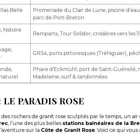
llas Belle
Promenade du Clair de Lune, piscine d’eau 
parc de Port-Breton
, histoire
Remparts, Tour Solidor, croisières vers les î
vage,
GR34, ports pittoresques (Tréhiguier), pêc
e
onde,
Phare d’Eckmühl, port de Saint-Guénolé, m
naturel
Madeleine, surf & randonnées
 LE PARADIS ROSE
 des rochers de granit rose sculptés par le temps, un air
rec
, l’une des plus belles
stations balnéaires de la Br
’aventure sur la
Côte de Granit Rose
. Voici ce qui vous