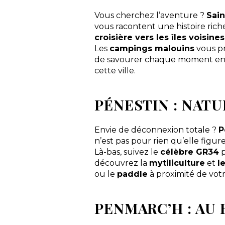
Vous cherchez l’aventure ?
Sain
vous racontent une histoire riche
croisière vers les îles voisines
Les
campings malouins
vous p
de savourer chaque moment e
cette ville.
PÉNESTIN : NATU
Envie de déconnexion totale ?
P
n’est pas pour rien qu’elle figu
Là-bas, suivez le
célèbre GR34
p
découvrez la
mytiliculture
et
l
ou le
paddle
à proximité de vot
PENMARC’H : AU