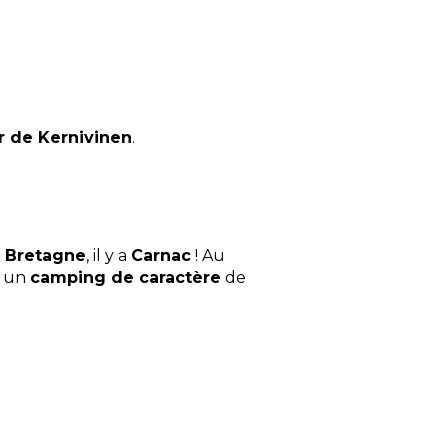
r de Kernivinen
.
n
Bretagne
, il y a
Carnac
! Au
s un
camping de caractère
de