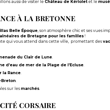
llons aussi de visiter le
Château de Kériolet
et le
musé
ANCE À LA BRETONNE
illas Belle Époque
, son atmosphère chic et ses vues impre
balnéaires de Bretagne pour les familles
!
 qui vous attend dans cette ville, promettant des
vac
menade du Clair de Lune
.
ine d’eau de mer de la Plage de l’Ecluse
.
r la Rance
.
t-Breton
.
les sur les
marchés
.
 CITÉ CORSAIRE