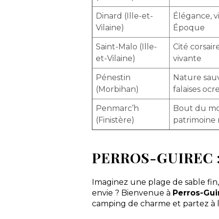
Dinard (Ille-et-
Élégance, vi
Vilaine)
Époque
Saint-Malo (Ille-
Cité corsaire
et-Vilaine)
vivante
Pénestin
Nature sau
(Morbihan)
falaises ocr
Penmarc’h
Bout du m
(Finistère)
patrimoine 
PERROS-GUIREC :
Imaginez une plage de sable fin,
envie ? Bienvenue à
Perros-Gui
camping de charme et partez à l