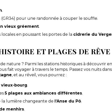
h
.
s
(GR34) pour une randonnée à couper le souffle.
un vieux gréement
.
locales en poussant les portes de la
cidrerie du Verge
HISTOIRE ET PLAGES DE RÊVE
 de nature ? Parmi les stations historiques à découvrir e
 vous fait voyager à travers le temps. Passez vos nuits dan
etagne
, et au réveil, vous pourrez :
u vieux-bourg
.
des
5 plages aux ambiances différentes
.
 la lumière changeante de
l’Anse du Pô
.
de menhirs
.