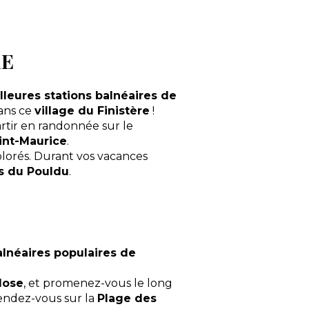
RE
lleures stations balnéaires de
ans ce
village du Finistère
!
partir en randonnée sur le
aint-Maurice
.
lorés. Durant vos vacances
s du Pouldu
.
alnéaires populaires de
Close
, et promenez-vous le long
endez-vous sur la
Plage des