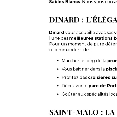
Sables Blancs
. Nous vous consei
DINARD : L’ÉLÉG
Dinard
vous accueille avec ses
v
l’une des
meilleures stations 
Pour un moment de pure détente
recommandons de :
Marcher le long de la
pro
Vous baigner dans la
pisc
Profitez des
croisières su
Découvrir le
parc de Por
Goûter aux spécialités loca
SAINT-MALO : LA