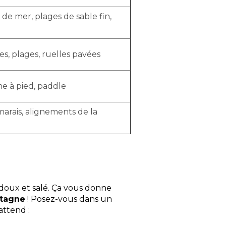
de mer, plages de sable fin,
les, plages, ruelles pavées
he à pied, paddle
arais, alignements de la
 doux et salé. Ça vous donne
etagne
! Posez-vous dans un
 attend :