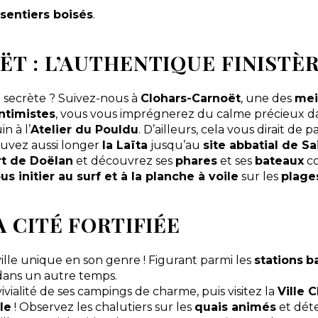
s
sentiers boisés
.
T : L’AUTHENTIQUE FINISTÈ
n secrète ? Suivez-nous à
Clohars-Carnoët
, une des
mei
ntimistes
, vous vous imprégnerez du calme précieux d
n à l’
Atelier du Pouldu
. D’ailleurs, cela vous dirait de 
uvez aussi longer
la Laïta
jusqu’au
site abbatial de S
rt de Doëlan
et découvrez ses
phares
et ses
bateaux
co
us initier au surf et à la planche à voile
sur les
plage
 CITÉ FORTIFIÉE
ville unique en son genre ! Figurant parmi les
stations
b
 dans un autre temps.
ivialité de ses campings de charme, puis visitez la
Ville 
le
! Observez les chalutiers sur les
quais animés
et dét