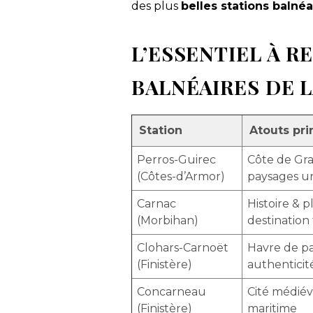
des plus
belles stations balné
L’ESSENTIEL À R
BALNÉAIRES DE 
Station
Atouts pri
Perros-Guirec
Côte de Gra
(Côtes-d’Armor)
paysages u
Carnac
Histoire & p
(Morbihan)
destination 
Clohars-Carnoët
Havre de pa
(Finistère)
authenticit
Concarneau
Cité médiéva
(Finistère)
maritime