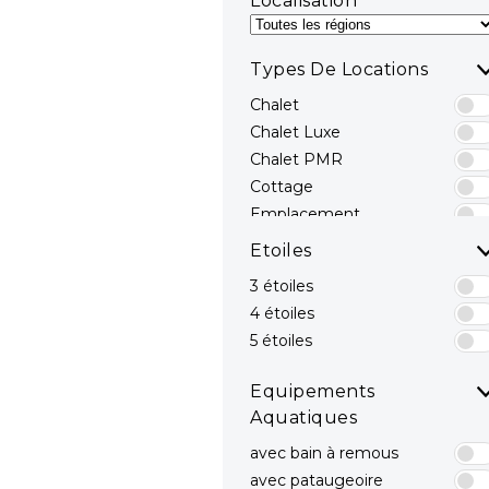
Localisation
Types De Locations
Chalet
Chalet Luxe
Chalet PMR
Cottage
Emplacement
Emplacements avec
Etoiles
sanitaires privés
3 étoiles
Hébergements Insolites
4 étoiles
Mobil-home
Mobil-home avec spa
5 étoiles
privatif
Mobil-home Luxe
Equipements
Mobil-home PMR
Aquatiques
avec bain à remous
avec pataugeoire