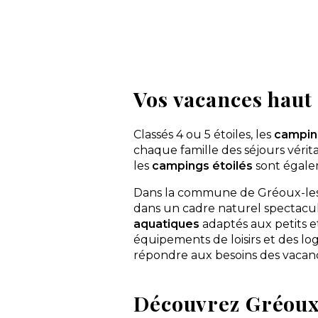
Maeva
Marvilla Parks
MS vacances
Odalys
Olela
Vos vacances hau
Paradis
Parc saint James
Plus Bretagne
Classés 4 ou 5 étoiles, les
campin
ResaSOL
chaque famille des séjours vérit
les
campings étoilés
Riviera Villages
sont égalem
Sandaya
Dans la commune de Gréoux-les
Seagreen
dans un cadre naturel spectacu
Siblu Village
aquatiques
adaptés aux petits e
Sites et Paysages
équipements de loisirs et des log
Sud Est vacances
répondre aux besoins des vacancie
Sun Marina
Sunêlia
Découvrez Gréoux-
Tohapi