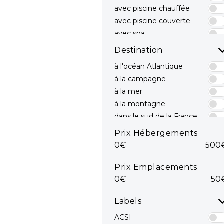
avec piscine chauffée
avec piscine couverte
avec spa
avec toboggans
Destination
à l'océan Atlantique
à la campagne
à la mer
à la montagne
dans le sud de la France
dans le Sud est
Prix Hébergements
dans le Sud ouest
0€
500
en bord de mer
mediterranee
Prix Emplacements
en Méditerranée
0€
50
Océan Atlantique
sur la côte Atlantique
Labels
sur la Côte d'Azur
ACSI