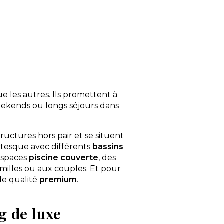
e les autres. Ils promettent à
weekends ou longs séjours dans
ructures hors pair et se situent
tesque avec différents
bassins
espaces
piscine couverte
, des
amilles ou aux couples. Et pour
 de qualité
premium
.
g de luxe