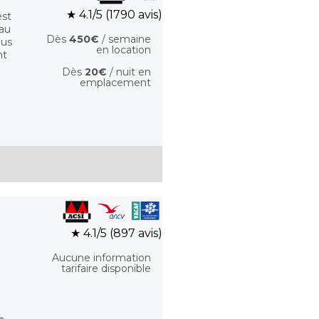
★ 4.1/5 (1790 avis)
est
 au
Dès
450€
/ semaine
ous
en location
nt
Dès
20€
/ nuit en
emplacement
★ 4.1/5 (897 avis)
Aucune information
tarifaire disponible
e-