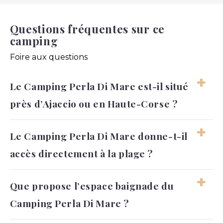
Questions fréquentes sur ce
camping
Foire aux questions
Le Camping Perla Di Mare est-il situé
près d’Ajaccio ou en Haute-Corse ?
Le Camping Perla Di Mare n’est pas situé près
Le Camping Perla Di Mare donne-t-il
d’Ajaccio, mais à Ghisonaccia, en Haute-Corse. Son
accès directement à la plage ?
adresse officielle est Route de la Mer, 20240
Ghisonaccia, sur la côte orientale de la Corse.
Cette précision est importante pour organiser
Le Camping Perla Di Mare donne accès
Que propose l’espace baignade du
votre arrivée, car Ajaccio se trouve sur la côte
directement à la plage de Vignale, ce qui permet
Camping Perla Di Mare ?
ouest et implique un trajet bien différent. Le
de profiter facilement de la mer pendant le
camping est plutôt adapté aux vacanciers qui
séjour. Cette situation en bord de Méditerranée