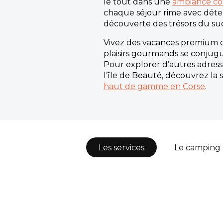
le tout dans une
ambiance con
chaque séjour rime avec déten
découverte des trésors du sud 
Vivez des vacances premium où 
plaisirs gourmands se conjug
Pour explorer d’autres adress
l’île de Beauté, découvrez la 
haut de gamme en Corse
.
Les services
Le camping