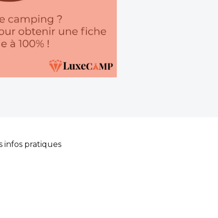
s infos pratiques
posant une cuisine
 les petites faims, et