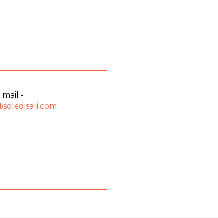
 mail -
soledisari.com