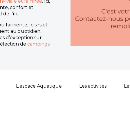
viviale et raffinée
. Ici,
te, confort et
de l’île.
farniente, loisirs et
uent au quotidien.
es d’exception sur
sélection de
campings
L'espace Aquatique
Les activités
Le
Restauration :
Restaurant sur place pro
méditerranéenne et corse, snack-bar pour
service de pain frais chaque matin.