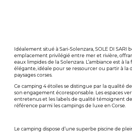
Accueil :
Équipe multilingue à votre éco
personnalisée, informations touristiques 
activités locales.
Commodités :
Supermarché de proximit
accès Wi-Fi, location de vélos, et aire de
Idéalement situé à Sari-Solenzara, SOLE DI SARI b
emplacement privilégié entre mer et rivière, offra
eaux limpides de la Solenzara. L’ambiance est à la
élégante, idéale pour se ressourcer ou partir à la
paysages corses.
Ce camping 4 étoiles se distingue par la qualité de
son engagement écoresponsable. Les espaces ver
entretenus et les labels de qualité témoignent de 
référence parmi les campings de luxe en Corse.
Le camping dispose d’une superbe piscine de plein 