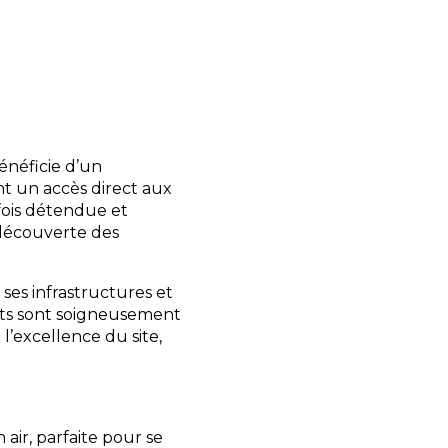
ute, assistance
et conseils sur les
é, laverie moderne,
 jeux pour enfants.
énéficie d’un
nt un accès direct aux
 fois détendue et
 découverte des
 ses infrastructures et
ts sont soigneusement
l’excellence du site,
air, parfaite pour se