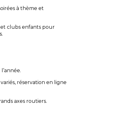
soirées à thème et
s et clubs enfants pour
s.
n l’année.
iés, réservation en ligne
rands axes routiers.