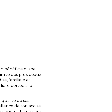
r convivial, snack et
e locale sur place ou à
ntionnée, disponible
excursions à proximité.
ie, location de vélos,
ux pour enfants et
dien.
an bénéficie d’une
roximité des plus beaux
ue, familiale et
lière portée à la
 qualité de ses
cellence de son accueil.
découvrez la sélection