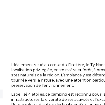
Restauration :
Restaurant chaleureux, ba
plats à emporter pour savourer la cuisin
emporter.
Accueil :
Équipe professionnelle et atte
pour vous conseiller sur les activités et 
Commodités :
Sanitaires modernes, laver
Wi-Fi, épicerie de dépannage, aire de je
parking gratuit pour faciliter votre quoti
Idéalement situé au cœur du Finistère, le Ty Nad
localisation privilégiée, entre rivière et forêt, à p
sites naturels de la région. L’ambiance y est détend
tournée vers la nature, avec une attention particu
préservation de l’environnement.
Labellisé 4 étoiles, ce camping est reconnu pour la
infrastructures, la diversité de ses activités et l’ex
Pour explorer d’autres destinations d’exception, 