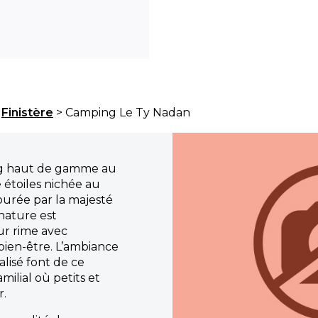
>
Finistère
> Camping Le Ty Nadan
ng haut de gamme au
étoiles nichée au
tourée par la majesté
a nature est
ur rime avec
bien-être. L’ambiance
alisé font de ce
ilial où petits et
.