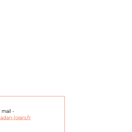
 mail -
dan-loisirs.fr