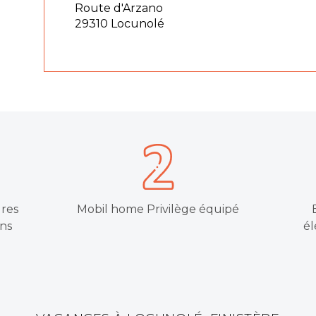
Route d'Arzano
29310 Locunolé
ures
Mobil home Privilège équipé
ns
él