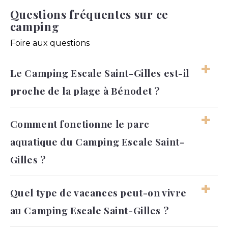
Questions fréquentes sur ce
camping
Foire aux questions
Le Camping Escale Saint-Gilles est-il
proche de la plage à Bénodet ?
Oui, le Camping Escale Saint-Gilles bénéficie
Comment fonctionne le parc
d’une situation intéressante à Bénodet pour les
aquatique du Camping Escale Saint-
vacanciers qui souhaitent profiter rapidement du
bord de mer. Cette proximité permet d’organiser
Gilles ?
facilement des journées entre plage,
promenades et activités au camping sans longs
Le parc aquatique du Camping Escale Saint-Gilles
Quel type de vacances peut-on vivre
trajets quotidiens. Dans le Finistère, beaucoup de
fait partie des équipements les plus importants
voyageurs recherchent justement ce type de
au Camping Escale Saint-Gilles ?
du séjour, notamment pour les familles qui
séjour où l’océan reste accessible tout au long
souhaitent disposer d’activités accessibles
des vacances. Selon les horaires de marée et la