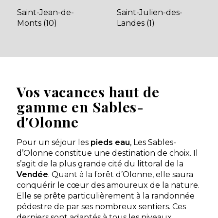
Aucune information tarifaire disponible
Saint-Jean-de-
Saint-Julien-des-
Monts (10)
Landes (1)
Découvrir
Vos vacances haut de
gamme en Sables-
d'Olonne
Pour un séjour les
pieds eau
, Les Sables-
Camping Le Nid d’Eté
d’Olonne constitue une destination de choix. Il
s’agit de la plus grande cité du littoral de la
Sables-d'Olonne, Vendée , Pays de la Loire
Vendée
. Quant à la forêt d’Olonne, elle saura
★ 4.1/5 (838 avis)
conquérir le cœur des amoureux de la nature.
Aucune information tarifaire disponible
Elle se prête particulièrement à la randonnée
pédestre de par ses nombreux sentiers. Ces
derniers sont adaptés à tous les niveaux.