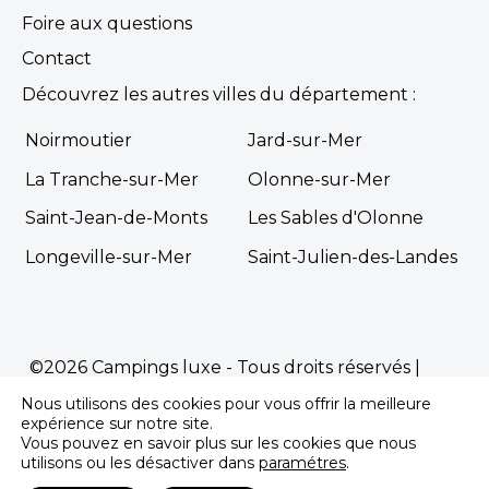
Foire aux questions
Contact
Découvrez les autres villes du département :
Noirmoutier
Jard-sur-Mer
La Tranche-sur-Mer
Olonne-sur-Mer
Saint-Jean-de-Monts
Les Sables d'Olonne
Longeville-sur-Mer
Saint-Julien-des-Landes
©2026 Campings luxe - Tous droits réservés |
Mentions Légales
|
Politique de confidentialité
Nous utilisons des cookies pour vous offrir la meilleure
Propulsé par
Première.Page
-
Agence SEO
expérience sur notre site.
Vous pouvez en savoir plus sur les cookies que nous
pour les campings
utilisons ou les désactiver dans
paramétres
.