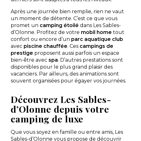
Découvrir
Après une journée bien remplie, rien ne vaut
un moment de détente. C’est ce que vous
promet un
camping étoilé
dans Les Sables-
d’Olonne. Profitez de votre
mobil home
tout
confort ou encore d’un
parc aquatique club
avec
piscine chauffée
. Ces
campings de
prestige
proposent aussi parfois un espace
bien-être avec
spa
. D’autres prestations sont
disponibles pour le plus grand plaisir des
vacanciers. Par ailleurs, des animations sont
Camping Bel Air
souvent organisées pour égayer vos journées.
Passez vos vacances au Camping le Bel air et vivez
des expériences inoubliables. Plusieurs services et
Découvrez Les Sables-
activités sont proposés
d’Olonne depuis votre
Sables-d'Olonne, Vendée , Pays de la Loire
★ 4.2/5 (2870 avis)
camping de luxe
Dès
305€
/ semaine en location
Que vous soyez en famille ou entre amis, Les
Dès
22€
/ nuit en emplacement
Sables-d’Olonne vous propose de découvrir