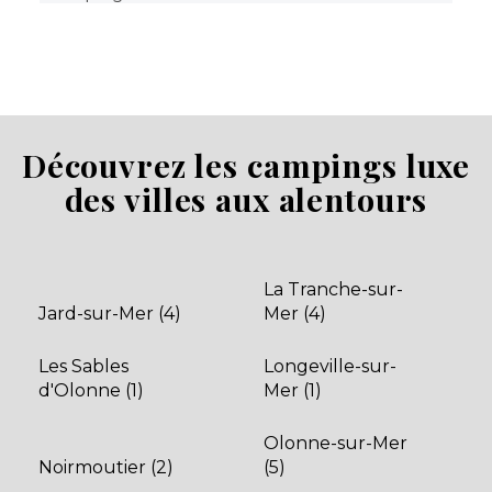
Sables-d'Olonne, Vendée , Pays de la Loire
★ 4.0/5 (735 avis)
Aucune information tarifaire disponible
Découvrir
Découvrez les campings luxe
des villes aux alentours
La Tranche-sur-
Jard-sur-Mer (4)
Mer (4)
Les Sables
Longeville-sur-
d'Olonne (1)
Mer (1)
Domaine de l’Orée
Olonne-sur-Mer
Sables-d'Olonne, Vendée , Pays de la Loire
Noirmoutier (2)
(5)
★ 3.9/5 (1323 avis)