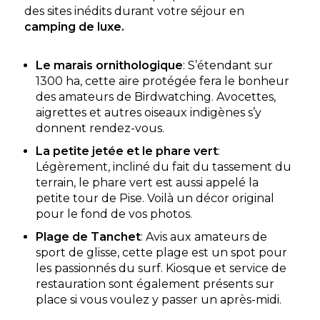
des sites inédits durant votre séjour en
Découvrir
camping de luxe.
Le marais ornithologique
: S’étendant sur
1300 ha, cette aire protégée fera le bonheur
des amateurs de Birdwatching. Avocettes,
aigrettes et autres oiseaux indigènes s’y
donnent rendez-vous.
La petite jetée et le phare vert
:
Légèrement, incliné du fait du tassement du
terrain, le phare vert est aussi appelé la
Camping Le Puits Rochais
petite tour de Pise. Voilà un décor original
pour le fond de vos photos.
Les Sables-d'Olonne, Vendée , Pays de la Loire
★ 4.3/5 (761 avis)
Plage de Tanchet
: Avis aux amateurs de
sport de glisse, cette plage est un spot pour
Aucune information tarifaire disponible
les passionnés du surf. Kiosque et service de
restauration sont également présents sur
Découvrir
place si vous voulez y passer un après-midi.