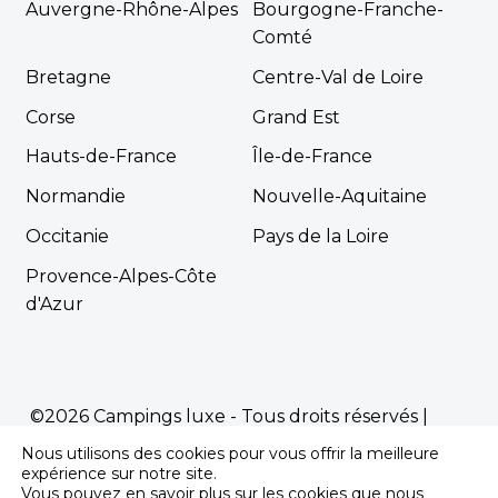
Auvergne-Rhône-Alpes
Bourgogne-Franche-
Comté
Bretagne
Centre-Val de Loire
Corse
Grand Est
Hauts-de-France
Île-de-France
Normandie
Nouvelle-Aquitaine
Occitanie
Pays de la Loire
Provence-Alpes-Côte
d'Azur
©2026 Campings luxe - Tous droits réservés |
Mentions Légales
|
Politique de confidentialité
Nous utilisons des cookies pour vous offrir la meilleure
Propulsé par
Première.Page
-
Agence SEO
expérience sur notre site.
Vous pouvez en savoir plus sur les cookies que nous