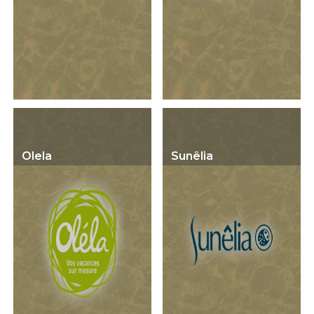
Olela
Sunêlia