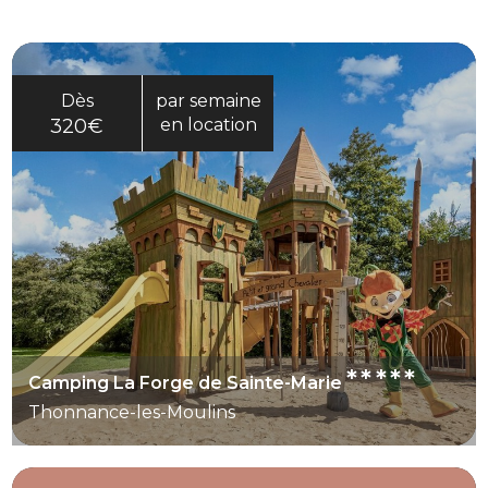
trois après-midis par semaine. Les préados et
convient aux vacanciers qui recherchent un
adolescents disposent aussi d’activités adaptées
séjour à la campagne plutôt qu’une destination
en journée ou en soirée.
balnéaire très fréquentée. La présence d’un
restaurant saisonnier, de services pratiques et
Dès
par semaine
d’animations en juillet-août rend le séjour plus
320€
en location
simple à organiser. Les environs permettent aussi
de prévoir des sorties, avec notamment du
canoë-kayak indiqué à 10 km. Ce camping se
distingue donc par un équilibre entre calme,
équipements et vacances familiales accessibles.
*****
Camping La Forge de Sainte-Marie
Thonnance-les-Moulins