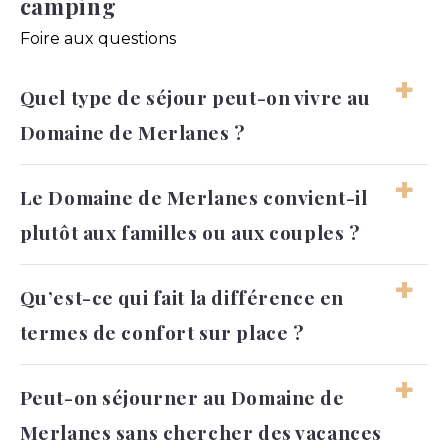
camping
Foire aux questions
Quel type de séjour peut-on vivre au
Domaine de Merlanes ?
On peut s’attendre à des vacances calmes,
Le Domaine de Merlanes convient-il
confortables et tournées vers la nature. Le
plutôt aux familles ou aux couples ?
domaine permet de profiter du plein air sans
renoncer aux services utiles du quotidien.
Les deux profils peuvent s’y sentir bien. Les
Qu’est-ce qui fait la différence en
familles apprécient les activités et les espaces
termes de confort sur place ?
extérieurs, tandis que les couples peuvent
profiter du calme et du cadre verdoyant.
Le confort vient de l’équilibre entre
Peut-on séjourner au Domaine de
hébergements de qualité, services pratiques
Merlanes sans chercher des vacances
et environnement soigné. L’ensemble donne