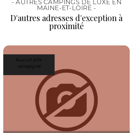
- AUTRES CAMPINGS DE LUXE EN
patrimoine. C’est une base agréable pour
MAINE-ET-LOIRE -
varier les sorties pendant le séjour.
D'autres adresses d'exception à
proximité
Aucun prix
renseigné