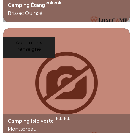
****
Camping Étang
Brissac Quincé
Aucun prix
renseigné
****
Camping Isle verte
Montsoreau