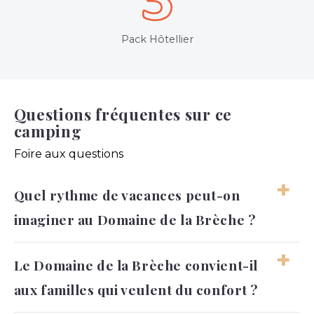
Pack Hôtellier
Questions fréquentes sur ce
camping
Foire aux questions
Quel rythme de vacances peut-on
imaginer au Domaine de la Brèche ?
Les journées peuvent passer facilement de la
Le Domaine de la Brèche convient-il
baignade aux activités, puis à des moments
aux familles qui veulent du confort ?
plus calmes près de l’hébergement. Le
domaine permet de garder un rythme libre,