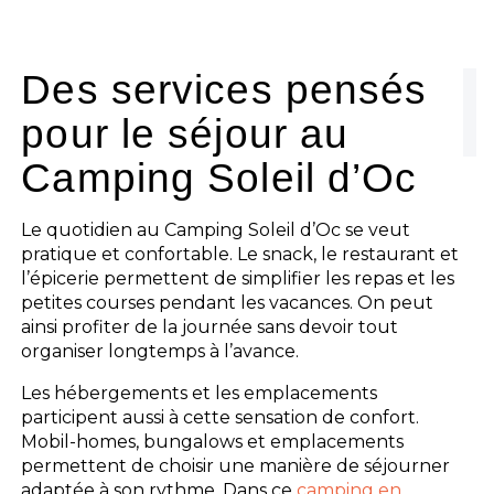
Le camping
L'espace Aquatique
Des services pensés
pour le séjour au
Les activités
Camping Soleil d’Oc
Les infos pratiques
Le quotidien au Camping Soleil d’Oc se veut
pratique et confortable. Le snack, le restaurant et
l’épicerie permettent de simplifier les repas et les
petites courses pendant les vacances. On peut
ainsi profiter de la journée sans devoir tout
organiser longtemps à l’avance.
Les hébergements et les emplacements
participent aussi à cette sensation de confort.
Mobil-homes, bungalows et emplacements
permettent de choisir une manière de séjourner
adaptée à son rythme. Dans ce
camping en