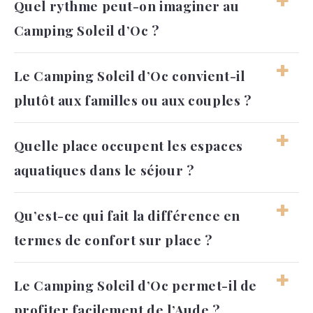
Quel rythme peut-on imaginer au
Camping Soleil d’Oc ?
Les journées peuvent alterner entre lagon,
Le Camping Soleil d’Oc convient-il
plage, jeux, balades et moments plus calmes
plutôt aux familles ou aux couples ?
au camping. Le séjour convient bien aux
vacanciers qui aiment garder une
organisation souple.
Les familles y trouvent un cadre vivant, avec
Quelle place occupent les espaces
des loisirs adaptés aux enfants et une
aquatiques dans le séjour ?
ambiance conviviale. Les couples peuvent
aussi apprécier la proximité de la mer et les
découvertes autour de Narbonne-Plage.
Ils deviennent facilement un repère
Qu’est-ce qui fait la différence en
important dans la journée, surtout avec
termes de confort sur place ?
l’ambiance particulière du lagon. Ils
complètent l’expérience balnéaire sans
empêcher de profiter des sorties autour du
Le confort vient des services pratiques, des
Le Camping Soleil d’Oc permet-il de
camping.
hébergements variés et du cadre bien
profiter facilement de l’Aude ?
aménagé autour du lagon. L’ensemble crée