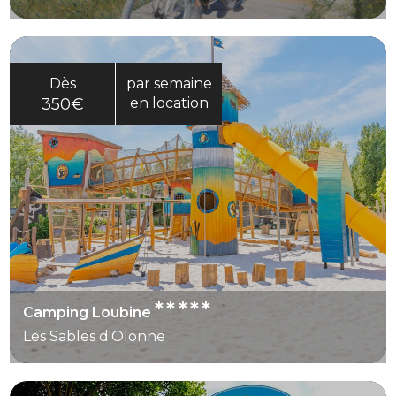
Dès
par semaine
350€
en location
*****
Camping Loubine
Les Sables d'Olonne