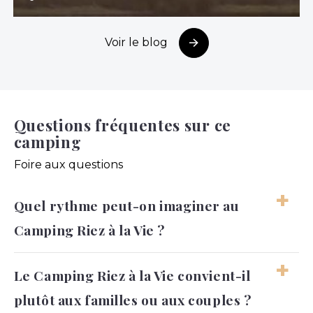
Voir le blog
Questions fréquentes sur ce
camping
Foire aux questions
Quel rythme peut-on imaginer au
Camping Riez à la Vie ?
Les journées peuvent être vivantes, avec des
Le Camping Riez à la Vie convient-il
moments autour de l’eau, des sorties vers
plutôt aux familles ou aux couples ?
l’océan et des pauses au camping. Le séjour
convient bien aux vacanciers qui aiment