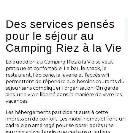
Le camping
L'espace Aquatique
Des services pensés
pour le séjour au
Les activités
Camping Riez à la Vie
Les infos pratiques
Le quotidien au Camping Riez à la Vie se veut
pratique et confortable. Le bar, le snack, le
restaurant, l’épicerie, la laverie et l’accès wifi
permettent de répondre aux besoins courants du
séjour sans compliquer l’organisation. On garde
ainsi une vraie liberté dans la manière de vivre les
vacances.
Les hébergements participent aussi à cette
impression de confort. Les mobil-homes offrent un
cadre bien aménagé pour se poser après une
journée active, tandis que certains quartiers