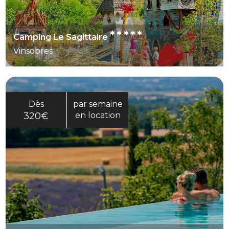
*****
Camping Le Sagittaire
Vinsobres
Dès
par semaine
320€
en location