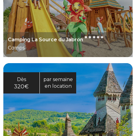
*****
Camping La Source du Jabron
Comps
Dès
par semaine
320€
en location