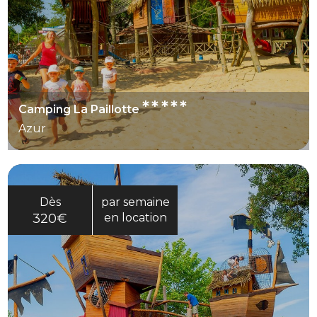
*****
Camping La Paillotte
Azur
Dès
par semaine
320€
en location