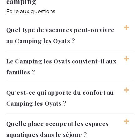
camping
Foire aux questions
Quel type de vacances peut-on vivre
au Camping les Oyats ?
On peut imaginer un séjour à la fois actif et
Le Camping les Oyats convient-il aux
reposant, avec des journées qui alternent
familles ?
entre eau, nature et moments en famille. Le
rythme reste libre, sans sensation de
programme imposé.
Oui, l’ambiance familiale et les espaces de
Qu’est-ce qui apporte du confort au
loisirs permettent aux enfants comme aux
Camping les Oyats ?
adultes de trouver leur place. Chacun peut
profiter du séjour selon son âge et ses envies.
Le confort vient de l’organisation générale,
Quelle place occupent les espaces
des hébergements et de la facilité à profiter
aquatiques dans le séjour ?
du camping au quotidien. L’ensemble donne