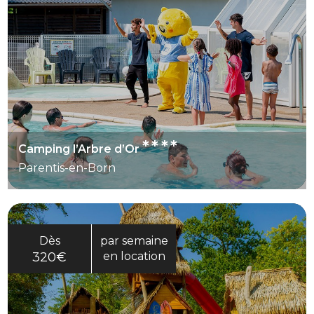
****
Camping l’Arbre d’Or
Parentis-en-Born
Dès
par semaine
320€
en location