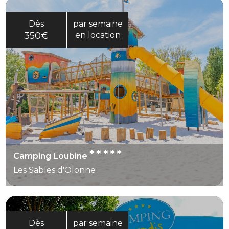
Dès
par semaine
350€
en location
*****
Camping Loubine
Les Sables d'Olonne
Dès
par semaine