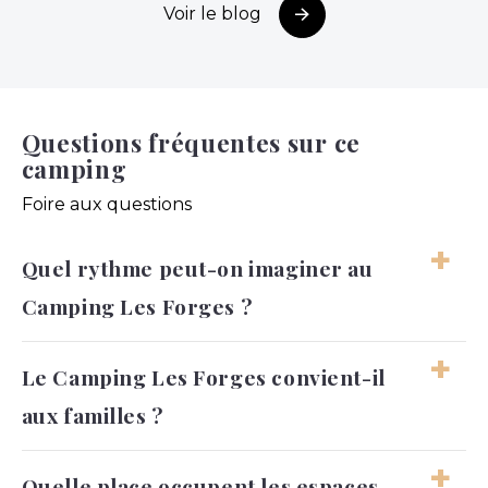
Voir le blog
Questions fréquentes sur ce
camping
Foire aux questions
Quel rythme peut-on imaginer au
Camping Les Forges ?
Les journées peuvent alterner entre
Le Camping Les Forges convient-il
baignade, détente et moments plus actifs. Le
aux familles ?
rythme reste assez souple pour convenir à
différentes envies de vacances.
Oui, l’ambiance et les espaces de loisirs se
Quelle place occupent les espaces