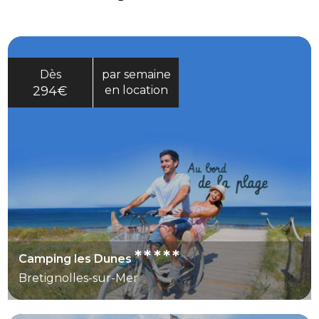
Dès
par semaine
294€
en location
*****
Camping les Dunes
Bretignolles-sur-Mer