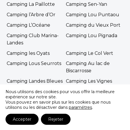
Camping La Paillotte
Camping Sen-Yan
Camping l’Arbre d’Or
Camping Lou Puntaou
Camping L’Océane
Camping du Vieux Port
Camping Club Marina-
Camping Lou Pignada
Landes
Camping les Oyats
Camping Le Col Vert
Camping Lous Seurrots
Camping Au lac de
Biscarrosse
Camping Landes Bleues
Camping Les Vignes
Camping de la Plage
Nous utilisons des cookies pour vous offrir la meilleure
expérience sur notre site.
Vous pouvez en savoir plus sur les cookies que nous
utilisons ou les désactiver dans
paramétres
.
Accepter
Rejeter
©2026 Campings luxe - Tous droits réservés |
Mentions Légales
|
Politique de confidentialité