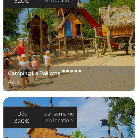
320€
en location
*****
Camping La Paillotte
Azur
Dès
par semaine
320€
en location