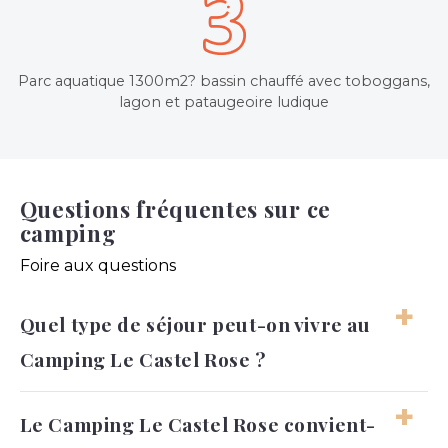
Parc aquatique 1300m2? bassin chauffé avec toboggans,
lagon et pataugeoire ludique
Questions fréquentes sur ce
camping
Foire aux questions
Quel type de séjour peut-on vivre au
Camping Le Castel Rose ?
On peut y vivre des vacances confortables,
Le Camping Le Castel Rose convient-
nature et familiales, avec une vraie place