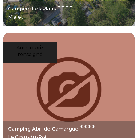
****
Camping Les Plans
Mialet
Aucun prix
renseigné
****
Camping Abri de Camargue
Le Grau-du-Roi