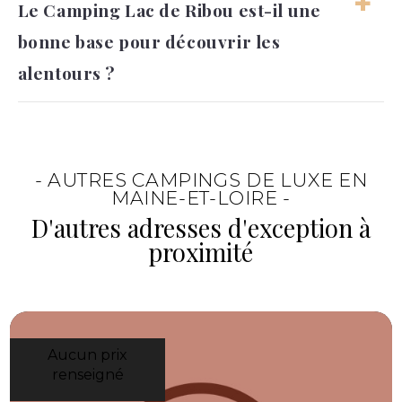
Le Camping Lac de Ribou est-il une
séjour, entre piscines, toboggans et ambiance
bonne base pour découvrir les
de bord de lac. Elle apporte autant de
moments ludiques que de pauses plus
alentours ?
tranquilles.
Oui, il permet de profiter du lac tout en
gardant un accès agréable aux découvertes
de la région. C’est une option intéressante
- AUTRES CAMPINGS DE LUXE EN
pour vivre un
séjour en camping en Maine-
MAINE-ET-LOIRE -
et-Loire
entre confort, loisirs et nature.
D'autres adresses d'exception à
proximité
Aucun prix
renseigné