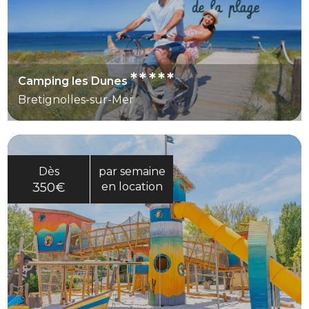
*****
Camping les Dunes
Bretignolles-sur-Mer
Dès
par semaine
350€
en location