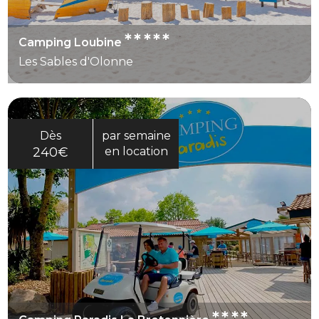
*****
Camping Loubine
Les Sables d'Olonne
Dès
par semaine
240€
en location
****