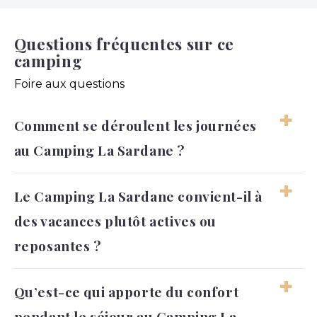
Questions fréquentes sur ce
camping
Foire aux questions
Comment se déroulent les journées
au Camping La Sardane ?
Les journées peuvent alterner entre
Le Camping La Sardane convient-il à
baignade, temps calmes, loisirs et moments
des vacances plutôt actives ou
partagés en famille. Le rythme reste souple,
ce qui permet de vivre les vacances sans
reposantes ?
pression.
Il peut convenir aux deux profils, selon la
Qu’est-ce qui apporte du confort
manière dont on organise son séjour. Les
pendant le séjour au Camping La
équipements sur place permettent de