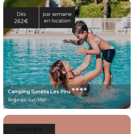
Dès
par semaine
262€
en location
****
Camping Sunêlia Les Pins
Argelès-sur-Mer
Aucun prix