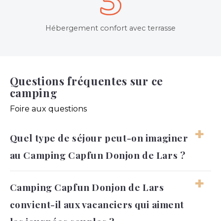
Hébergement confort avec terrasse
Questions fréquentes sur ce
camping
Foire aux questions
Quel type de séjour peut-on imaginer
au Camping Capfun Donjon de Lars ?
On peut imaginer un séjour confortable,
Camping Capfun Donjon de Lars
facile à organiser et ouvert sur les
convient-il aux vacanciers qui aiment
découvertes locales. L’ambiance permet de
profiter autant du repos que des sorties.