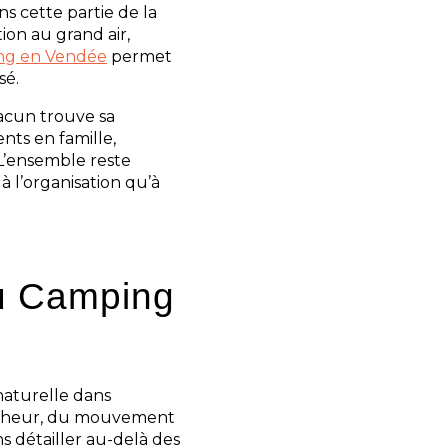
ns cette partie de la
ion au grand air,
ng en Vendée
permet
sé.
acun trouve sa
nts en famille,
. L’ensemble reste
à l’organisation qu’à
au Camping
naturelle dans
raîcheur, du mouvement
ns détailler au-delà des