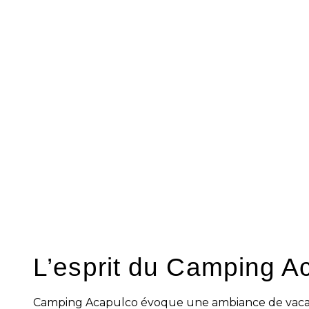
Le quotidien au 
Acapulco
Au Camping Acapulco, le confort se ress
dont les vacances peuvent s’organiser s
utiles au séjour accompagnent le quoti
toute la place. L’idée reste de faciliter 
chacun profite à son rythme.
Cette organisation donne une impressio
aménagé, où l’on garde l’esprit libre. O
contraintes, davantage aux moments à pa
au repos. C’est souvent cette simplicité 
vraiment agréable.
L’esprit du Camping A
Camping Acapulco évoque une ambiance de vacan