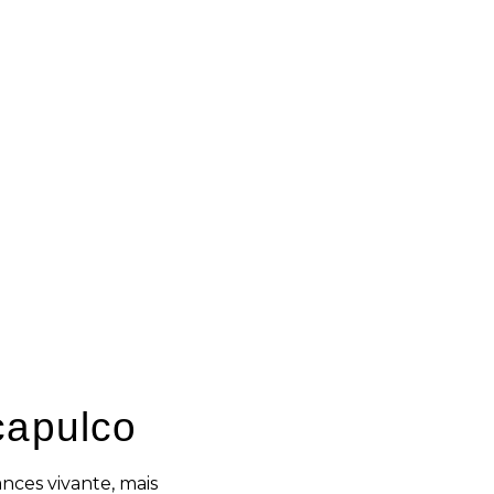
Camping
ent dans la manière
implement. Les services
dien sans prendre
les journées, pour que
n de séjour bien
n pense moins aux
rtager, aux sorties et
qui rend l’expérience
capulco
ces vivante, mais