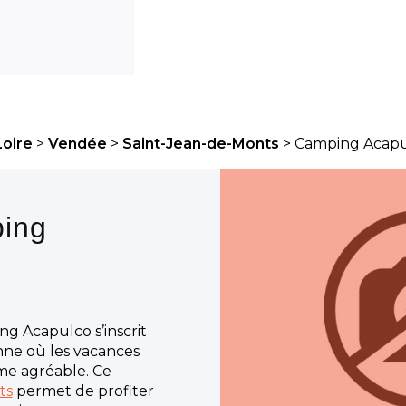
Loire
>
Vendée
>
Saint-Jean-de-Monts
> Camping Acap
ping
g Acapulco s’inscrit
ne où les vacances
me agréable. Ce
ts
permet de profiter