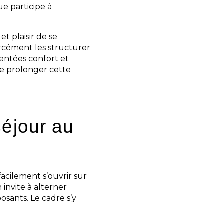
ue participe à
t plaisir de se
rcément les structurer
entées confort et
 prolonger cette
séjour au
cilement s’ouvrir sur
 invite à alterner
sants. Le cadre s’y