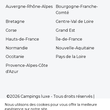
Auvergne-Rhône-Alpes
Bourgogne-Franche-
Comté
Bretagne
Centre-Val de Loire
Corse
Grand Est
Hauts-de-France
Île-de-France
Normandie
Nouvelle-Aquitaine
Occitanie
Pays de la Loire
Provence-Alpes-Côte
d'Azur
©2026 Campings luxe - Tous droits réservés |
Mentions Légales
|
Politique de confidentialité
Nous utilisons des cookies pour vous offrir la meilleure
Propulsé par
Première.Page
-
Agence SEO
expérience sur notre site.