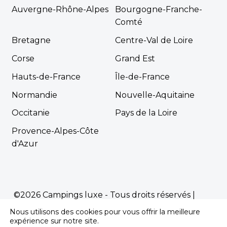
Auvergne-Rhône-Alpes
Bourgogne-Franche-
Comté
Bretagne
Centre-Val de Loire
Corse
Grand Est
Hauts-de-France
Île-de-France
Normandie
Nouvelle-Aquitaine
Occitanie
Pays de la Loire
Provence-Alpes-Côte
d'Azur
©2026 Campings luxe - Tous droits réservés |
Mentions Légales
|
Politique de confidentialité
Nous utilisons des cookies pour vous offrir la meilleure
Propulsé par
Première.Page
-
Agence SEO
expérience sur notre site.