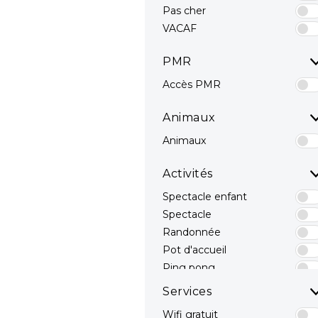
Pas cher
VACAF
PMR
Accès PMR
Animaux
Animaux
Activités
Spectacle enfant
Spectacle
Randonnée
Pot d'accueil
Ping pong
Terrain Multisport
Services
Pêche
Wifi gratuit