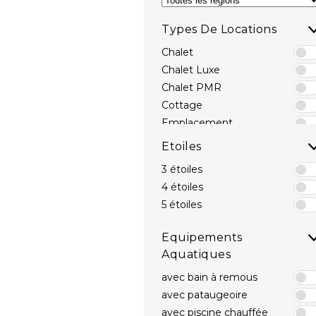
Types De Locations
Chalet
Chalet Luxe
Chalet PMR
Cottage
Emplacement
Emplacements avec
Etoiles
sanitaires privés
3 étoiles
Hébergements Insolites
4 étoiles
Mobil-home
Mobil-home avec spa
5 étoiles
privatif
Mobil-home Luxe
Equipements
Mobil-home PMR
Aquatiques
avec bain à remous
avec pataugeoire
avec piscine chauffée