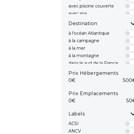
avec piscine couverte
avec spa
avec toboggans
Destination
à l'océan Atlantique
à la campagne
à la mer
à la montagne
dans le sud de la France
dans le Sud est
Prix Hébergements
dans le Sud ouest
0€
500
en bord de mer
mediterranee
Prix Emplacements
en Méditerranée
0€
50
Océan Atlantique
sur la côte Atlantique
Labels
sur la Côte d'Azur
ACSI
ANCV