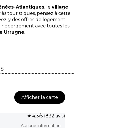
énées-Atlantiques
, le
village
rès touristiques, pensez à cette
uvez-y des offres de logement
un hébergement avec toutes les
e Urrugne
.
ES
Afficher la carte
★ 4.3/5 (832 avis)
Aucune information