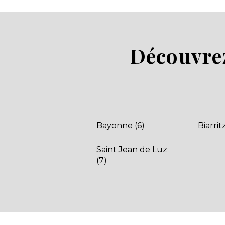
Marvilla Parks
MS vacances
Odalys
Olela
Découvrez
Paradis
Parc saint James
Plus Bretagne
ResaSOL
Riviera Villages
Sandaya
Bayonne (6)
Biarrit
Seagreen
Siblu Village
Saint Jean de Luz
Sites et Paysages
(7)
Sud Est vacances
Sun Marina
Sunêlia
Tohapi
Treflio