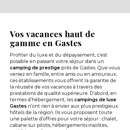
Biscarrosse, Landes , Nouvelle-Aquitaine
★ 4.1/5 (3614 avis)
Aucune information tarifaire disponible
Vos vacances haut de
gamme en Gastes
Découvrir
Profiter du luxe et du dépaysement, c’est
possible en passant votre séjour dans un
camping de prestige
près de Gastes. Que vous
veniez en famille, entre amis ou en amoureux,
ces établissements vous offrent la garantie de
la réussite de vos vacances à travers des
prestations de qualité supérieure. D’abord, en
termes d’hébergement, les
campings de luxe
Gastes
n’ont rien à envier aux plus prestigieux
hôtels de la région. Ils vous proposent toute
une palette d’offres pour votre séjour : chalet,
cabane sur pilotis, hébergements insolites,