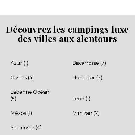
Camping Domaine d’Eurolac
Découvrez les campings luxe
Aureilhan, Landes , Nouvelle-Aquitaine
des villes aux alentours
Aucune information tarifaire disponible
Découvrir
Azur (1)
Biscarrosse (7)
Gastes (4)
Hossegor (7)
Labenne Océan
(5)
Léon (1)
Mézos (1)
Mimizan (7)
Seignosse (4)
Camping Mayotte Vacances