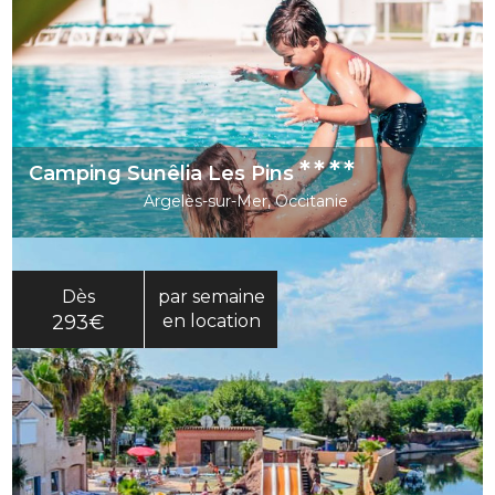
****
Camping Sunêlia Les Pins
Argelès-sur-Mer, Occitanie
Dès
par semaine
293€
en location