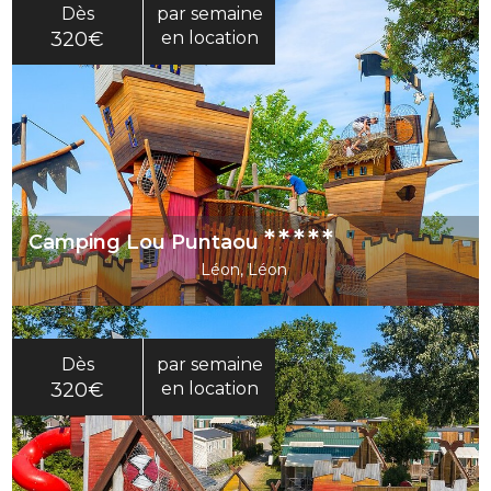
Dès
par semaine
320€
en location
*****
Camping Lou Puntaou
Léon, Léon
Dès
par semaine
320€
en location