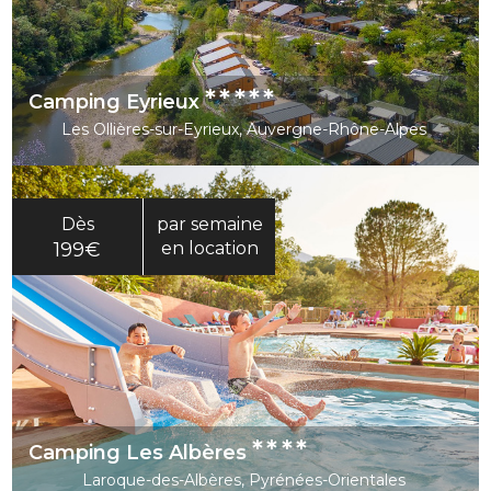
*****
Camping Eyrieux
Les Ollières-sur-Eyrieux, Auvergne-Rhône-Alpes
Dès
par semaine
199€
en location
****
Camping Les Albères
Laroque-des-Albères, Pyrénées-Orientales