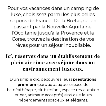
Pour vos vacances dans un camping de
Découvrir
luxe, choisissez parmi les plus belles
régions de France. De la Bretagne, en
Mobil-home Premium
VIP avec Spa Privatif —
passant par la Nouvelle-Aquitaine,
2 chambres / 4
À partir de
950 €
/ 7
personnes
nuits
l’Occitanie jusqu’à la Provence et la
2 chambres - 4
Corse, trouvez la destination de vos
personnes - 35 m²
rêves pour un séjour inoubliable.
Découvrir ce
locatif
Ici, réservez dans un établissement de
plein air rime avec séjour dans un
Chalet Premium 3 — 3
environnement luxueux.
chambres / 8 personnes
À partir de
850 €
/ 7
3 chambres - 8
nuits
personnes - 35 m²
D’un simple clic, découvrez leurs
prestations
premium
(parc aquatique, espace de
Découvrir ce
locatif
balnéothérapie, club enfant, espace restauration
et bar, animaux acceptés) ainsi que leurs
hébergements spacieux et élégants.