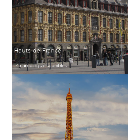
Appartement Oregon
À partir de
319.20 €
/ 7
1 chambre - 4
nuits
personnes - 40 m²
Découvrir ce
locatif
Hauts-de-France
14 campings disponibles
Camping La Source du Jabron
Un domaine 5 étoiles d'exception à Comps, au cœur
d'une Drôme provençale sauvage et authentique.
Comps, Drôme , Auvergne-Rhône-Alpes