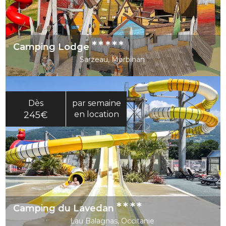
*****
Camping Lodge
Sarzeau, Morbihan
Dès
par semaine
245€
en location
****
Camping du Lavedan
Lau Balagnas, Occitanie