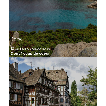
Découvrir ce
locatif
Case O'Hara — Mobil-
home confort 6
À partir de
350 €
/ 7
personnes
nuits
3 chambres - 6
personnes - 34 m²
Corse
Découvrir ce
12 campings disponibles
locatif
Dont 1 coup de coeur