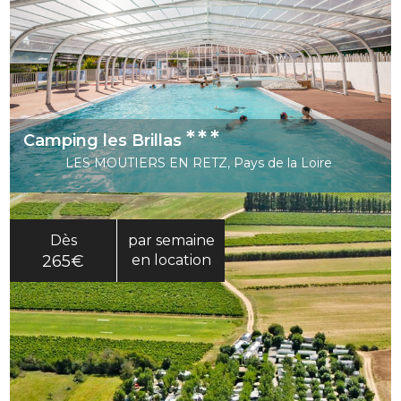
***
Camping les Brillas
LES MOUTIERS EN RETZ, Pays de la Loire
Dès
par semaine
265€
en location