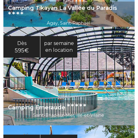
Camping Tikayan La Vallée du Paradis
****
Agay, Saint-Raphaël
Dès
par semaine
595€
en location
*****
Camping Emeraude
Saint-Briac-sur-Mer, Ille-et-Vilaine