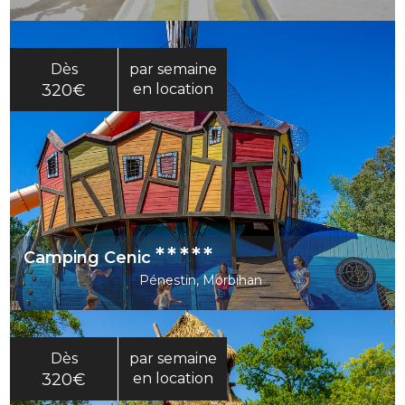
Dès
par semaine
320€
en location
*****
Camping Cenic
Pénestin, Morbihan
Dès
par semaine
320€
en location