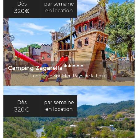
Dès
par semaine
320€
en location
*****
Camping Zagarella
Longeville-sur-Mer, Pays de la Loire
Dès
par semaine
320€
en location