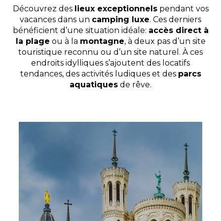
Découvrez des
lieux exceptionnels
pendant vos
vacances dans un
camping luxe
. Ces derniers
bénéficient d’une situation idéale:
accès direct à
la plage
ou à la
montagne
, à deux pas d’un site
touristique reconnu ou d’un site naturel. À ces
endroits idylliques s’ajoutent des locatifs
tendances, des activités ludiques et des
parcs
aquatiques
de rêve.
Domaine de Champé
Le domaine de Champé est l’endroit rêvé pour passer
de belles vacances en tribu, en famille ou en amoureux
à la montagne.
Bussang, Vosges , Grand Est
Voir le site
★ 4.6/5 (1381 avis)
Dès
87€
/ semaine en location
Dès
47€
/ nuit en emplacement
Afficher les détails