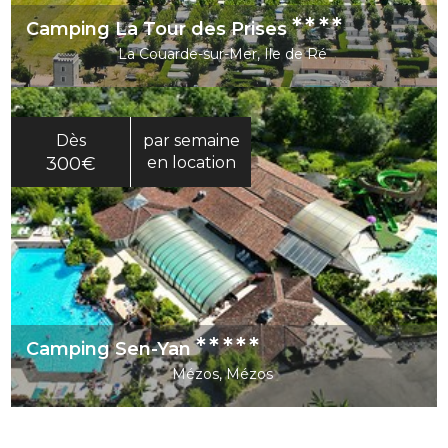
****
Camping La Tour des Prises
La Couarde-sur-Mer, Ile de Ré
Dès
par semaine
300€
en location
*****
Camping Sen-Yan
Mézos, Mézos