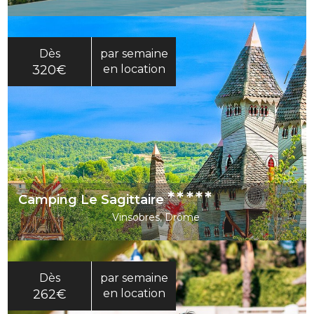
Dès
par semaine
320€
en location
*****
Camping Le Sagittaire
Vinsobres, Drôme
Dès
par semaine
262€
en location