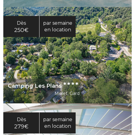
Dès
par semaine
250€
en location
****
Camping Les Plans
Mialet, Gard
Dès
par semaine
279€
en location